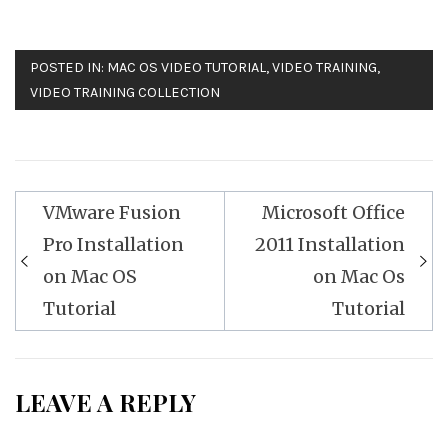
POSTED IN:
MAC OS VIDEO TUTORIAL
,
VIDEO TRAINING
,
VIDEO TRAINING COLLECTION
VMware Fusion
Microsoft Office
Post
Pro Installation
2011 Installation
navigation
on Mac OS
on Mac Os
Tutorial
Tutorial
LEAVE A REPLY