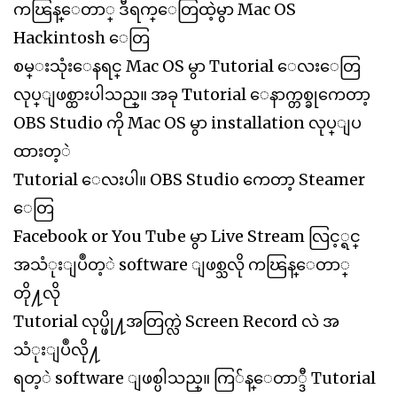
ကၽြန္ေတာ္ ဒီရက္ေတြထဲ့မွာ Mac OS
Hackintosh ေတြ
စမ္းသုံးေနရင္ Mac OS မွာ Tutorial ေလးေတြ
လုပ္ျဖစ္ထားပါသည္။ အခု Tutorial ေနာက္တစ္ခုကေတာ့
OBS Studio ကို Mac OS မွာ installation လုပ္ျပ
ထားတ့ဲ
Tutorial ေလးပါ။ OBS Studio ကေတာ့ Steamer
ေတြ
Facebook or You Tube မွာ Live Stream လြင့္ရင္
အသံုးျပဳတ့ဲ software ျဖစ္သလို ကၽြန္ေတာ္
တို႔လို
Tutorial လုပ္ဖို႔အတြက္လဲ Screen Record လဲ အ
သံုးျပဳလို႔
ရတ့ဲ software ျဖစ္ပါသည္။ ကြ်န္ေတာ္ဒီ Tutorial