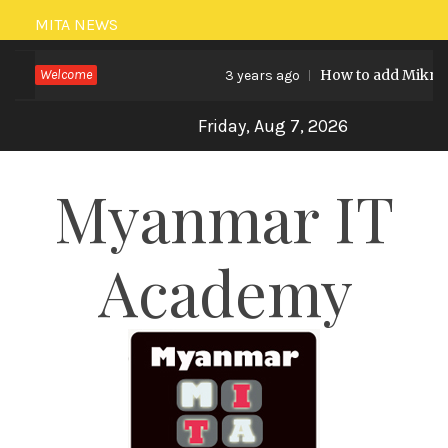
Skip
MITA NEWS
to
Welcome
How to add Mikrotik 
3 years ago
content
Friday, Aug 7, 2026
Myanmar IT
Academy