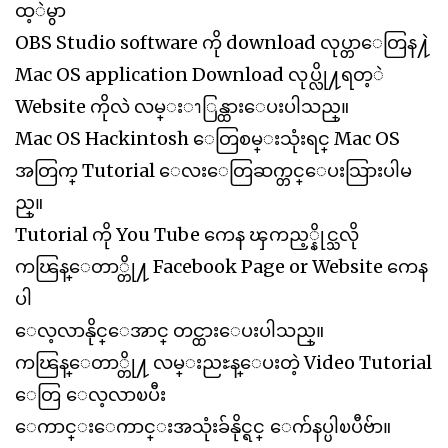
ထ့ဲမွာ
OBS Studio software ကို download လုပ္တာေတြန႔ဲ
Mac OS application Download လုပ္လို႔ရတ့ဲ
Website ကိုလဲ လမ္းၫြန္ထားေပးပါသည္။
Mac OS Hackintosh ေတြစမ္းသုံးရင္ Mac OS
အတြက္ Tutorial ေလးေတြဆက္တင္ေပးသြားပါမ
ည္။
Tutorial ကို You Tube ကေန ၾကည့္နိုင္သလို
ကၽြန္ေတာ္တို႔ Facebook Page or Website ကေန
ပါ
ေလ့လာနိုင္ေအာင္ တင္ထားေပးပါသည္။
ကၽြန္ေတာ္တို႔ လမ္းညႊန္ေပးတဲ့ Video Tutorial
ေတြ ေလ့လာၿပီး
ေကာင္းေကာင္းအသုံးခ်နိုင္ရင္ ေက်နပ္ပါၿပီဗ်ာ။