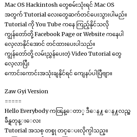
Mac OS Hackintosh တွေစမ်းသုံးရင် Mac OS
အတွက် Tutorial လေးတွေဆက်တင်ပေးသွားပါမည်။
Tutorial ကို You Tube ကနေ ကြည့်နိုင်သလို
ကျွန်တော်တို့ Facebook Page or Website ကနေပါ
လေ့လာနိုင်အောင် တင်ထားပေးပါသည်။
ကျွန်တော်တို့ လမ်းညွှန်ပေးတဲ့ Video Tutorial တွေ
လေ့လာပြီး
ကောင်းကောင်းအသုံးချနိုင်ရင် ကျေနပ်ပါပြီဗျာ။
Zaw Gyi Version
=====
Hello Everybody ကၽြန္ေတာ္ ဒီေန႔ ‌ေန႔လည္အ
ခ်ိန္ရတုန္းေလး
Tutorial အသစ္ တစ္ခု တင္ေပးလိုက္ပါသည္။