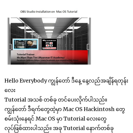
Hello Everybody ကျွန်တော် ဒီနေ့ ‌နေ့လည်အချိန်ရတုန်း
လေး
Tutorial အသစ် တစ်ခု တင်ပေးလိုက်ပါသည်။
ကျွန်တော် ဒီရက်တွေထဲ့မှာ Mac OS Hackintosh တွေ
စမ်းသုံးနေရင် Mac OS မှာ Tutorial လေးတွေ
လုပ်ဖြစ်ထားပါသည်။ အခု Tutorial နောက်တစ်ခု