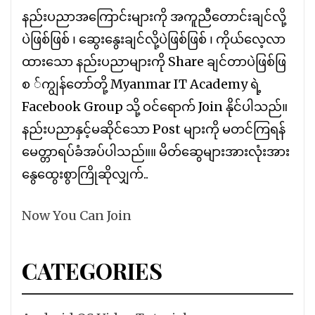
နည်းပညာအကြောင်းများကို အကူညီတောင်းချင်လို့
ပဲဖြစ်ဖြစ် ၊ ဆွေးနွေးချင်လို့ပဲဖြစ်ဖြစ် ၊ ကိုယ်လေ့လာ
ထားသော နည်းပညာများကို Share ချင်တာပဲဖြစ်ဖြ
စ ်ကျွန်တော်တို့ Myanmar IT Academy ရဲ့
Facebook Group သို့ ဝင်ရောက် Join နိုင်ပါသည်။
နည်းပညာနှင့်မဆိုင်သော Post များကို မတင်ကြရန်
မေတ္တာရပ်ခံအပ်ပါသည်။။ မိတ်ဆွေများအားလုံးအား
နွေထွေးစွာကြိုဆိုလျှက်..
Now You Can Join
CATEGORIES