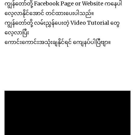
ကျွန်တော်တို့ Facebook Page or Website ကနေပါ
လေ့လာနိုင်အောင် တင်ထားပေးပါသည်။
ကျွန်တော်တို့ လမ်းညွှန်ပေးတဲ့ Video Tutorial တွေ
လေ့လာပြီး
ကောင်းကောင်းအသုံးချနိုင်ရင် ကျေနပ်ပါပြီဗျာ။