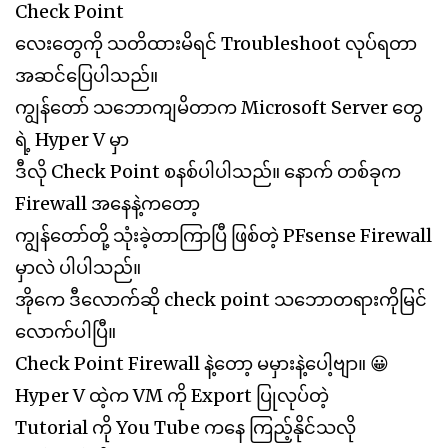
Check Point
လေးတွေကို သတိထားမိရင် Troubleshoot လုပ်ရတာ
အဆင်ပြေပါသည်။
ကျွန်တော် သဘောကျမိတာက Microsoft Server တွေ
ရဲ့ Hyper V မှာ
ဒီလို Check Point စနစ်ပါပါသည်။ နောက် တစ်ခုက
Firewall အနေနဲ့ကတော့
ကျွန်တော်တို့ သုံးခဲ့တာကြာပြီ ဖြစ်တဲ့ PFsense Firewall
မှာလဲ ပါပါသည်။
အိုကေ ဒီလောက်ဆို check point သဘောတရားကိုမြင်
လောက်ပါပြီ။
Check Point Firewall နဲ့တော့ မမှားနဲ့ပေါ့ဗျာ။ 😀
Hyper V ထဲ့က VM ကို Export ပြုလုပ်တဲ့
Tutorial ကို You Tube ကနေ ကြည့်နိုင်သလို