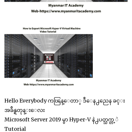
Hello Everybody ကၽြန္ေတာ္ ဒီေန႕ညေန ခင္း
အခ်ိန္ရတုန္းေလး
Microsoft Server 2019 မွာ Hyper-V နဲ႕ပတ္သက္တ့ဲ
Tutorial