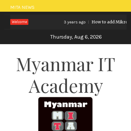
Skip
MITA NEWS
to
Welcome
How to add Mikrotik 7.
3 years ago
content
Thursday, Aug 6, 2026
Myanmar IT
Academy