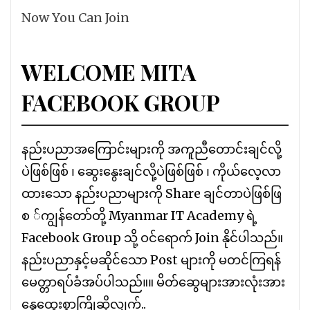
Now You Can Join
WELCOME MITA
FACEBOOK GROUP
နည်းပညာအကြောင်းများကို အကူညီတောင်းချင်လို့
ပဲဖြစ်ဖြစ် ၊ ဆွေးနွေးချင်လို့ပဲဖြစ်ဖြစ် ၊ ကိုယ်လေ့လာ
ထားသော နည်းပညာများကို Share ချင်တာပဲဖြစ်ဖြ
စ ်ကျွန်တော်တို့ Myanmar IT Academy ရဲ့
Facebook Group သို့ ဝင်ရောက် Join နိုင်ပါသည်။
နည်းပညာနှင့်မဆိုင်သော Post များကို မတင်ကြရန်
မေတ္တာရပ်ခံအပ်ပါသည်။။ မိတ်ဆွေများအားလုံးအား
နွေထွေးစွာကြိုဆိုလျှက်..