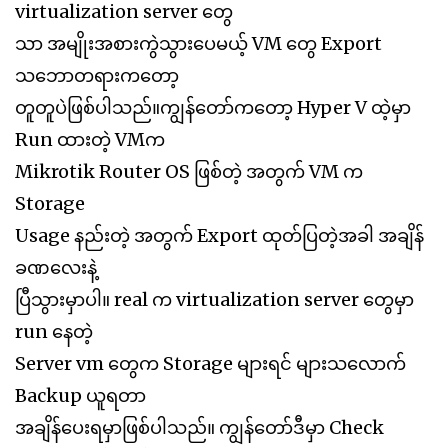
virtualization server တွေ
သာ အမျိုးအစားကွဲသွားပေမယ့် VM တွေ Export
သဘောတရားကတော့
တူတူပဲဖြစ်ပါသည်။ကျွန်တော်ကတော့ Hyper V ထဲ့မှာ
Run ထားတဲ့ VMက
Mikrotik Router OS ဖြစ်တဲ့ အတွက် VM က
Storage
Usage နည်းတဲ့ အတွက် Export ထုတ်ပြတဲ့အခါ အချိန်
ခဏလေးနဲ့
ပြီသွားမှာပါ။ real က virtualization server တွေမှာ
run နေတဲ့
Server vm တွေက Storage များရင် များသလောက်
Backup ယူရတာ
အချိန်ပေးရမှာဖြစ်ပါသည်။ ကျွန်တော်ဒီမှာ Check