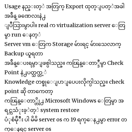
Usage နည္းတ့ဲ အတြက္ Export ထုတ္ျပတ့ဲအခါ
အခ်ိန္ ခဏေလးနဲ႕
ျပီသြားမွာပါ။ real က virtualization server ေတြ
မွာ run ေနတ့ဲ
Server vm ေတြက Storage မ်ားရင္ မ်ားသေလာက္
Backup ယူရတာ
အခ်ိန္ေပးရမွာျဖစ္ပါသည္။ ကၽြန္ေတာ္ဒီမွာ Check
Point နဲ႕ပတ္သက္တ့ဲ
Knowledge တစ္ခုေျပာျပေပးလိုက္ပါသည္။ check
point ဆို တာကေတာ့
ကၽြန္ေတာ္တို႕ Microsoft Windows ေတြမွာ အ
ရင္ကသံုးခ့ဲတ့ဲ system restore
ပံုစံမ်ိုဳး ပါ မိမိ server os က 19 ရက္ေန႕မွာ error တ
က္ေနရင္ server os