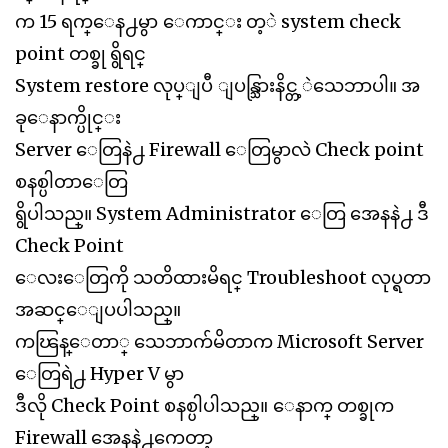
က 15 ရက္ေန႕မွာ ေကာင္း တ့ဲ system check
point တစ္ခု ရွိရင္
System restore လုပ္ျပီ ျပန္သြားနိင္တ့ဲသေဘာပါ။ အ
ခုေနာက္ပိုင္း
Server ေတြနဲ႕ Firewall ေတြမွာလဲ Check point
စနစ္ပါတာေတြ
ရွိပါသည္။ System Administrator ေတြ အေနနဲ႕ ဒီ
Check Point
ေလးေတြကို သတိထားမိရင္ Troubleshoot လုပ္ရတာ
အဆင္ေျပပါသည္။
ကၽြန္ေတာ္ သေဘာက်မိတာက Microsoft Server
ေတြရဲ႕ Hyper V မွာ
ဒီလို Check Point စနစ္ပါပါသည္။ ေနာက္ တစ္ခုက
Firewall အေနနဲ႕ကေတာ့