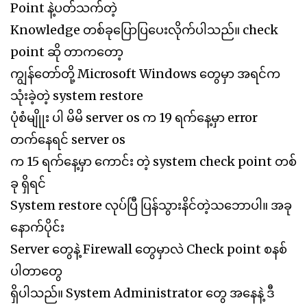
Point နဲ့ပတ်သက်တဲ့
Knowledge တစ်ခုပြောပြပေးလိုက်ပါသည်။ check
point ဆို တာကတော့
ကျွန်တော်တို့ Microsoft Windows တွေမှာ အရင်က
သုံးခဲ့တဲ့ system restore
ပုံစံမျိုုး ပါ မိမိ server os က 19 ရက်နေ့မှာ error
တက်နေရင် server os
က 15 ရက်နေ့မှာ ကောင်း တဲ့ system check point တစ်
ခု ရှိရင်
System restore လုပ်ပြီ ပြန်သွားနိင်တဲ့သဘောပါ။ အခု
နောက်ပိုင်း
Server တွေနဲ့ Firewall တွေမှာလဲ Check point စနစ်
ပါတာတွေ
ရှိပါသည်။ System Administrator တွေ အနေနဲ့ ဒီ