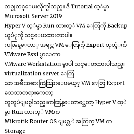
တစ္ခုတင္ေပးလိုက္ပါသည္။ ဒီ Tutorial ထ့ဲမွာ
Microsoft Server 2019
Hyper V ထ့ဲမွာ Run ထားတ့ဲ VM ေတြကို Backup
ယူပံုကို သင္ေပးထားတာပါ။
ကၽြန္ေတာ္ အရင္က VM ေတြကို Export ထုတ္ပံုကို
VMware Esxi မွာေကာ
VMware Workstation မွာပါ သင္ေပးထားပါသည္။
virtualization server ေတြ
သာ အမ်ိဳးအစားကြဲသြားေပမယ့္ VM ေတြ Export
သေဘာတရားကေတာ့
တူတူပဲျဖစ္ပါသည္။ကၽြန္ေတာ္ကေတာ့ Hyper V ထ့ဲ
မွာ Run ထားတ့ဲ VMက
Mikrotik Router OS ျဖစ္တ့ဲ အတြက္ VM က
Storage