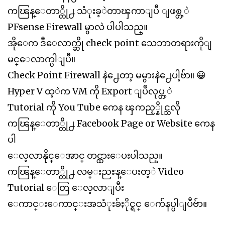
ကၽြန္ေတာ္တို႕ သံုးခ့ဲတာၾကာျပီ ျဖစ္တ့ဲ
PFsense Firewall မွာလဲ ပါပါသည္။
အိုေက ဒီေလာက္ဆို check point သေဘာတရားကိုျ
မင္ေလာက္ပါျပီ။
Check Point Firewall နဲ႕ေတာ့ မမွားနဲ႕ေပါ့ဗ်ာ။ 😀
Hyper V ထ့ဲက VM ကို Export ျပဳလုပ္တ့ဲ
Tutorial ကို You Tube ကေန ၾကည့္နိုင္သလို
ကၽြန္ေတာ္တို႕ Facebook Page or Website ကေန
ပါ
ေလ့လာနိုင္ေအာင္ တင္ထားေပးပါသည္။
ကၽြန္ေတာ္တို႕ လမ္းညႊန္ေပးတ့ဲ Video
Tutorial ေတြ ေလ့လာျပီး
ေကာင္းေကာင္းအသံုးခ်ႏိုင္ရင္ ေက်နပ္ပါျပီဗ်ာ။